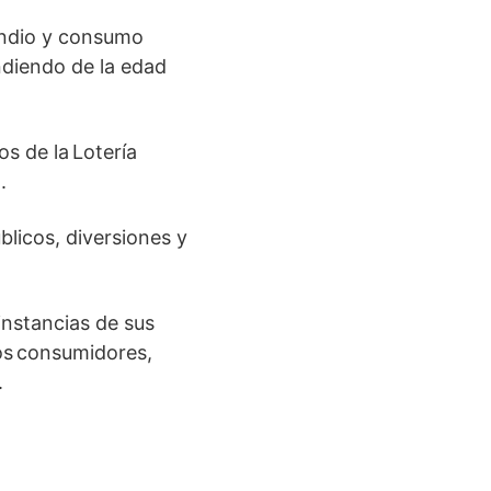
endio y consumo
ndiendo de la edad
os de la Lotería
.
licos, diversiones y
 instancias de sus
los consumidores,
.