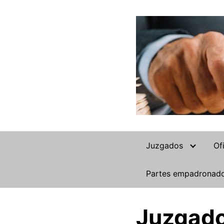
Saltar
al
contenido
Juzgados
Of
Partes empadronad
Juzgado