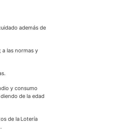
 cuidado además de
; a las normas y
as.
endio y consumo
ndiendo de la edad
os de la Lotería
.