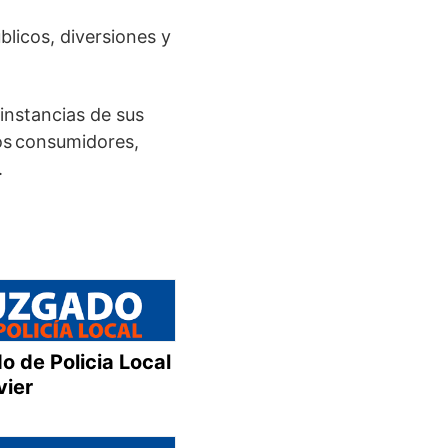
licos, diversiones y
 instancias de sus
los consumidores,
.
o de Policia Local
vier