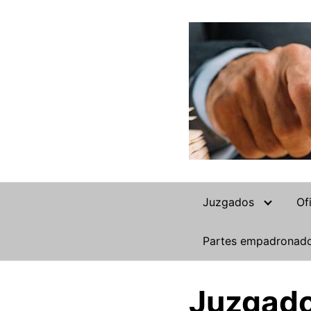
Saltar
al
contenido
Juzgados
Of
Partes empadronad
Juzgado 