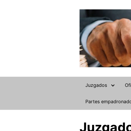
Saltar
al
contenido
Juzgados
Of
Partes empadronad
Juzgado