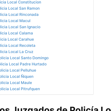
icia Local Constitucion
licia Local San Ramon
licia Local Rinconada
icia Local Macul
icia Local San Ignacio
licia Local Calama
icia Local Carahue
icia Local Recoleta
icia Local La Cruz
olicia Local Santo Domingo
licia Local Padre Hurtado
licia Local Pelluhue
licia Local Ñiquen
licia Local Maule
licia Local Pitrufquen
los Juzgados de Policía Lo