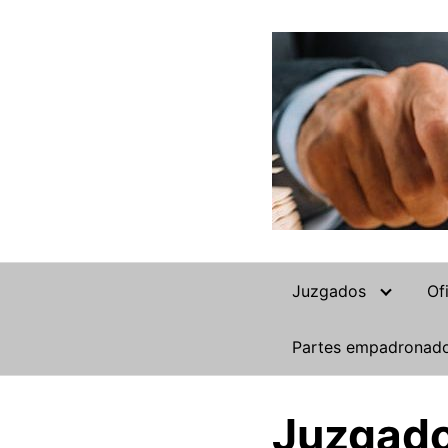
Saltar
al
contenido
Juzgados
Of
Partes empadronad
Juzgado